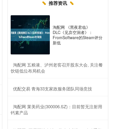
推荐资讯
淘配网 《黑夜君临》
DLC《见弃空洞者》：
FromSoftware的Steam评分
新低
​淘配网 五粮液、泸州老窖召开股东大会, 关注餐
饮链低位布局机会
​优配交易 青海33支家政服务团队同场竞技
​淘配网 莱美药业(300006.SZ)：目前暂无注射用
钙素产品