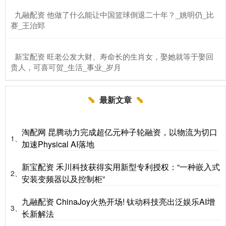
​九融配资 他做了什么能让中国篮球倒退二十年？_姚明仍_比
赛_王治郅
​新宝配资 旺老公发大财、寿命长的生肖女，娶她就等于娶回
贵人，可喜可贺_生活_事业_岁月
最新文章
淘配网 昆腾动力完成超亿元种子轮融资，以物流为切口
1、
加速Physical AI落地
新宝配资 禾川科技获得实用新型专利授权：“一种嵌入式
2、
安装变频器以及控制柜”
九融配资 ChinaJoy火热开场! 钛动科技亮出泛娱乐AI增
3、
长新解法