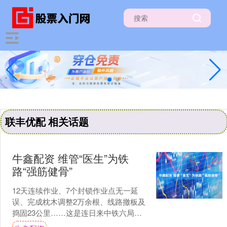
联丰优配 相关话题
牛鑫配资 维管“医生”为铁
路“强筋健骨”
12天连续作业、7个封锁作业点无一延
误、完成枕木调整2万余根、线路撤板及
捣固23公里……这是连日来中铁六局呼
和浩特公司维管人在吴（四圪堵）至高