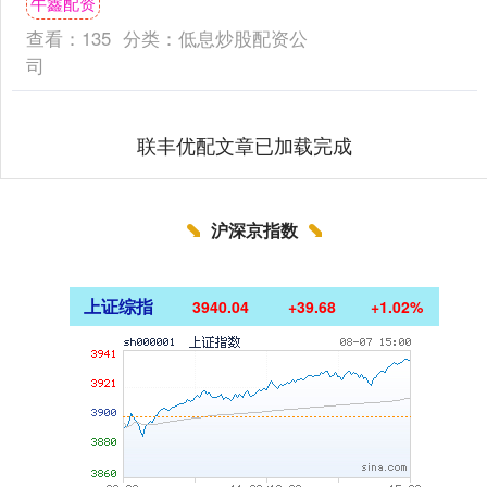
牛鑫配资
（头窑）铁路上交出....
查看：
135
分类：
低息炒股配资公
司
联丰优配文章已加载完成
沪深京指数
上证综指
3940.04
+39.68
+1.02%